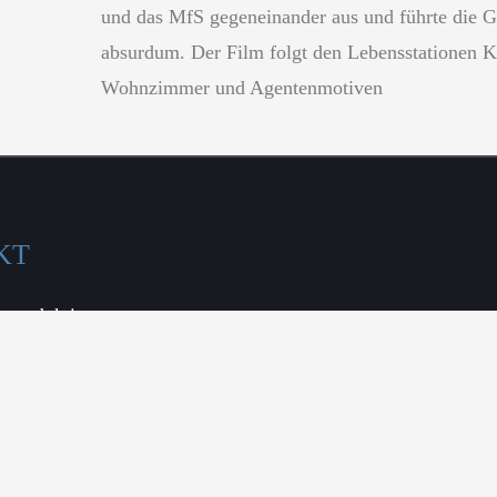
und das MfS gegeneinander aus und führte die 
absurdum. Der Film folgt den Lebensstationen K
Wohnzimmer und Agentenmotiven
KT
mproduktion
 KG
 67, GH
m.de